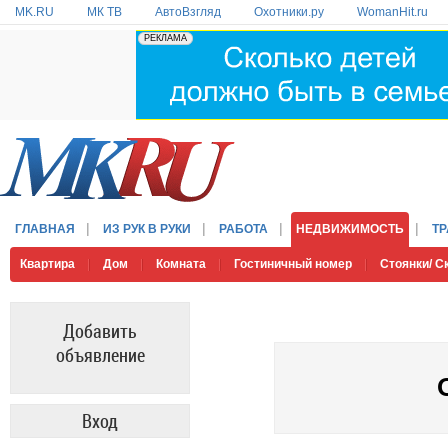
MK.RU
МК ТВ
АвтоВзгляд
Охотники.ру
WomanHit.ru
ГЛАВНАЯ
ИЗ РУК В РУКИ
РАБОТА
НЕДВИЖИМОСТЬ
Т
Квартира
Дом
Комната
Гостиничный номер
Стоянки/ 
Добавить
объявление
Вход