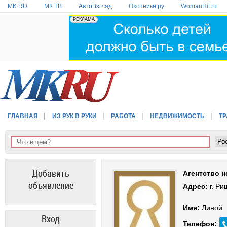
MK.RU
МК ТВ
АвтоВзгляд
Охотники.ру
WomanHit.ru
ГЛАВНАЯ
ИЗ РУК В РУКИ
РАБОТА
НЕДВИЖИМОСТЬ
Т
Добавить
Агентство 
объявление
Адрес:
г. Ри
Имя:
Линой
Вход
Телефон: