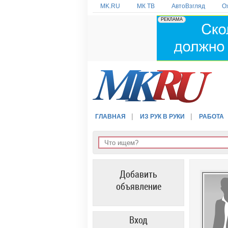
MK.RU
МК ТВ
АвтоВзгляд
О
ГЛАВНАЯ
ИЗ РУК В РУКИ
РАБОТА
Добавить
объявление
Вход