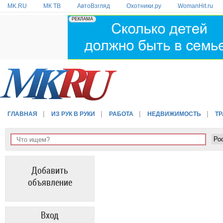
MK.RU
МК ТВ
АвтоВзгляд
Охотники.ру
WomanHit.ru
ГЛАВНАЯ
ИЗ РУК В РУКИ
РАБОТА
НЕДВИЖИМОСТЬ
Т
Добавить
объявление
Вход