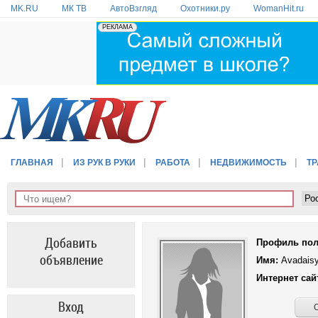
MK.RU
МК ТВ
АвтоВзгляд
Охотники.ру
WomanHit.ru
ГЛАВНАЯ
ИЗ РУК В РУКИ
РАБОТА
НЕДВИЖИМОСТЬ
Т
Добавить
Профиль пол
объявление
Имя:
Avadais
Интернет сай
Вход