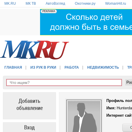
MK.RU
МК ТВ
АвтоВзгляд
Охотники.ру
WomanHit.ru
ГЛАВНАЯ
ИЗ РУК В РУКИ
РАБОТА
НЕДВИЖИМОСТЬ
Т
Добавить
Профиль поль
объявление
Имя:
Hunterda
Интернет сай
Вход