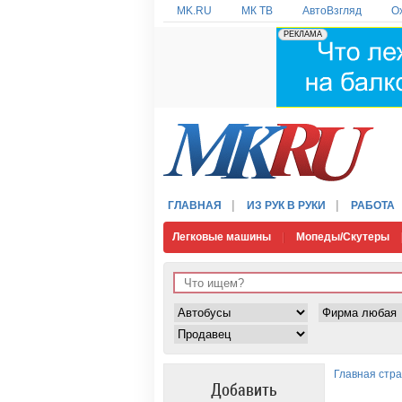
MK.RU
МК ТВ
АвтоВзгляд
О
ГЛАВНАЯ
ИЗ РУК В РУКИ
РАБОТА
Легковые машины
Мопеды/Скутеры
Главная стр
Добавить