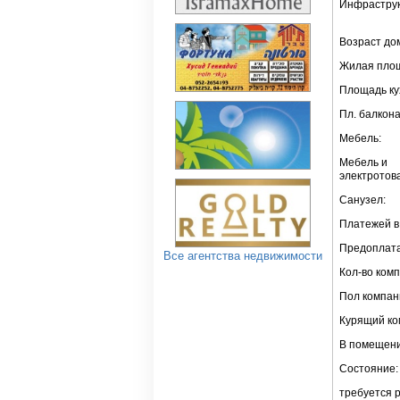
Инфраструк
Возраст до
Жилая пло
Площадь ку
Пл. балкона
Мебель:
Мебель и
электротов
Санузел:
Платежей в 
Предоплата
Все агентства недвижимости
Кол-во ком
Пол компан
Курящий ко
В помещени
Состояние:
требуется 