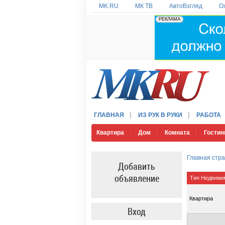
MK.RU
МК ТВ
АвтоВзгляд
О
ГЛАВНАЯ
ИЗ РУК В РУКИ
РАБОТА
Квартира
Дом
Комната
Гостин
Главная стр
Добавить
объявление
Тип Недвижи
Квартира
Вход