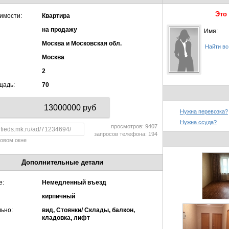
Это
имости:
Квартира
на продажу
Имя:
Москва и Московская обл.
Найти вс
Москва
2
щадь:
70
13000000 руб
Нужна перевозка?
Нужна ссуда?
просмотров: 9407
запросов телефона: 194
новом окне
Дополнительные детали
е:
Немедленный въезд
кирпичный
ьно:
вид, Стоянки/ Склады, балкон,
кладовка, лифт