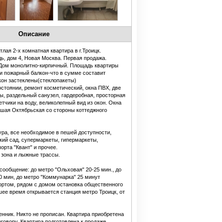
Описание
лая 2-х комнатная квартира в г.Троицк.
, дом 4, Новая Москва. Первая продажа.
 Дом монолитно-кирпичный. Площадь квартиры
 и пожарный балкон-что в сумме составит
лкон застеклены(стеклопакеты)
стоянии, ремонт косметический, окна ПВХ, две
, раздельный санузел, гардеробная, просторная
етчики на воду, великолепный вид из окон. Окна
ьшая Октябрьская со стороны коттеджного
ра, все необходимое в пешей доступности,
кий сад, супермаркеты, гипермаркеты,
орта "Квант" и прочее.
 зона и лыжные трассы.
сообщение: до метро "Ольховая" 20-25 мин., до
0 мин, до метро "Коммунарка" 25 минут
ртом, рядом с домом остановка общественного
шее время открывается станция метро Троицк, от
нник. Никто не прописан. Квартира приобретена
говору. Квартира подготовлена к продаже.