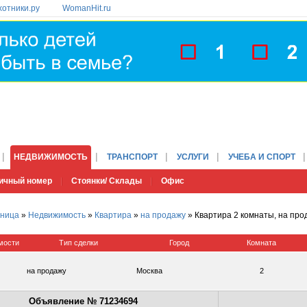
хотники.ру
WomanHit.ru
НЕДВИЖИМОСТЬ
ТРАНСПОРТ
УСЛУГИ
УЧЕБА И СПОРТ
ичный номер
Стоянки/ Склады
Офис
аница
»
Недвижимость
»
Квартира
»
на продажу
» Квартира 2 комнаты, на про
мости
Тип сделки
Город
Комната
на продажу
Москва
2
Объявление № 71234694