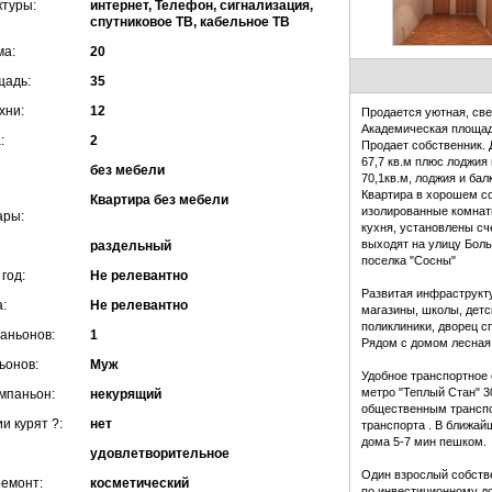
туры:
интернет, Телефон, сигнализация,
спутниковое ТВ, кабельное ТВ
ма:
20
щадь:
35
хни:
12
Продается уютная, свет
Академическая площадь
:
2
Продает собственник.
67,7 кв.м плюс лоджия
без мебели
70,1кв.м, лоджия и ба
Квартира в хорошем со
Квартира без мебели
изолированные комнаты
ары:
кухня, установлены сч
выходят на улицу Бол
раздельный
поселка "Сосны"
год:
Не релевантно
Развитая инфраструкту
:
Не релевантно
магазины, школы, детс
поликлиники, дворец сп
паньонов:
1
Рядом с домом лесная
ьонов:
Муж
Удобное транспортное 
метро "Теплый Стан" 3
мпаньон:
некурящий
общественным транспо
и курят ?:
нет
транспорта . В ближай
дома 5-7 мин пешком.
удовлетворительное
Один взрослый собстве
ремонт:
косметический
по инвестиционному до