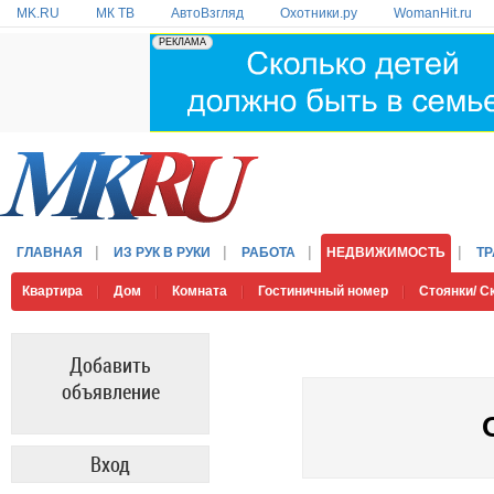
MK.RU
МК ТВ
АвтоВзгляд
Охотники.ру
WomanHit.ru
ГЛАВНАЯ
ИЗ РУК В РУКИ
РАБОТА
НЕДВИЖИМОСТЬ
Т
Квартира
Дом
Комната
Гостиничный номер
Стоянки/ 
Добавить
объявление
Вход