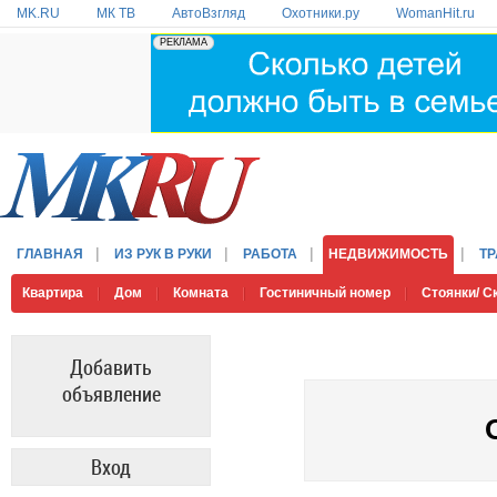
MK.RU
МК ТВ
АвтоВзгляд
Охотники.ру
WomanHit.ru
ГЛАВНАЯ
ИЗ РУК В РУКИ
РАБОТА
НЕДВИЖИМОСТЬ
Т
Квартира
Дом
Комната
Гостиничный номер
Стоянки/ 
Добавить
объявление
Вход