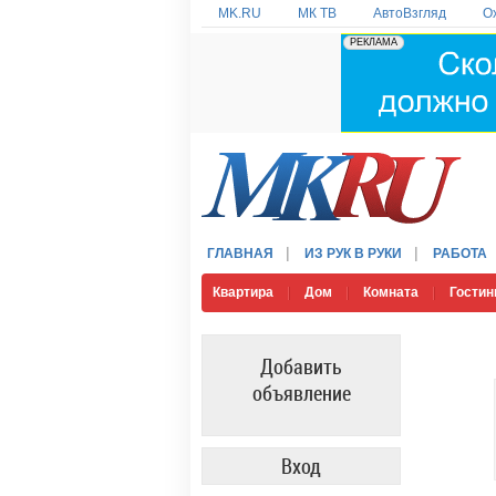
MK.RU
МК ТВ
АвтоВзгляд
О
ГЛАВНАЯ
ИЗ РУК В РУКИ
РАБОТА
Квартира
Дом
Комната
Гостин
Добавить
объявление
Вход