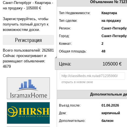
Объявление № 7123
Санкт-Петербург - Квартира -
на продажу - 105000 €
Тип Недвижимости:
Квартира
Зарегистрируйтесь, чтобы
Тип сделки:
на продажу
получить полный доступ к
Регион:
Санкт-Петербу
возможностям доски.
Город:
Санкт-Петербу
Регистрация
Комнат:
2
Всего пользователей: 262681
Общая площадь:
48
Сейчас просматривают и
размещают объявления:
Цена:
105000 €
4679
открыть в новом окне
Дополнительные де
Въезд после:
01.06.2026
Дом:
кирпичный
Дополнительно:
балкон