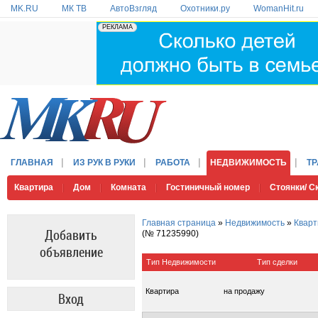
MK.RU
МК ТВ
АвтоВзгляд
Охотники.ру
WomanHit.ru
ГЛАВНАЯ
ИЗ РУК В РУКИ
РАБОТА
НЕДВИЖИМОСТЬ
Т
Квартира
Дом
Комната
Гостиничный номер
Стоянки/ 
Главная страница
»
Недвижимость
»
Кварт
Добавить
(№ 71235990)
объявление
Тип Недвижимости
Тип сделки
Квартира
на продажу
Вход