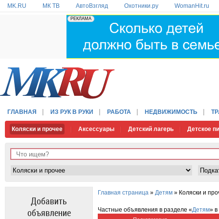
MK.RU
МК ТВ
АвтоВзгляд
Охотники.ру
WomanHit.ru
ГЛАВНАЯ
ИЗ РУК В РУКИ
РАБОТА
НЕДВИЖИМОСТЬ
Т
Коляски и прочее
Аксессуары
Детский лагерь
Детское п
Главная страница
»
Детям
» Коляски и про
Добавить
объявление
Частные объявления в разделе «
Детям
» в