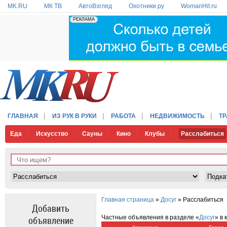
MK.RU
МК ТВ
АвтоВзгляд
Охотники.ру
WomanHit.ru
ГЛАВНАЯ
ИЗ РУК В РУКИ
РАБОТА
НЕДВИЖИМОСТЬ
Т
Еда
Искусство
Сауны
Кино
Клубы
Расслабиться
Главная страница
»
Досуг
» Расслабиться
Добавить
объявление
Частные объявления в разделе «
Досуг
» в 